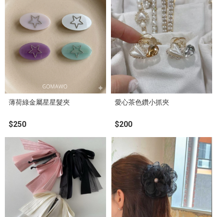
薄荷綠金屬星星髮夾
愛心茶色鑽小抓夾
$250
$200