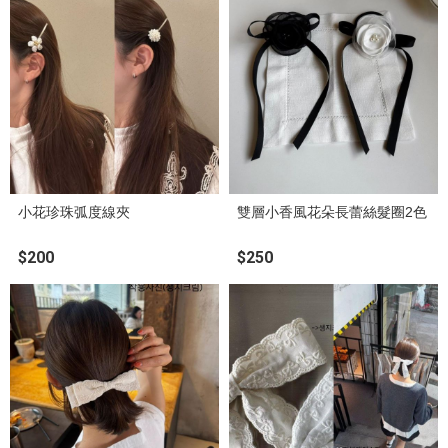
小花珍珠弧度線夾
雙層小香風花朵長蕾絲髮圈2色
$200
$250