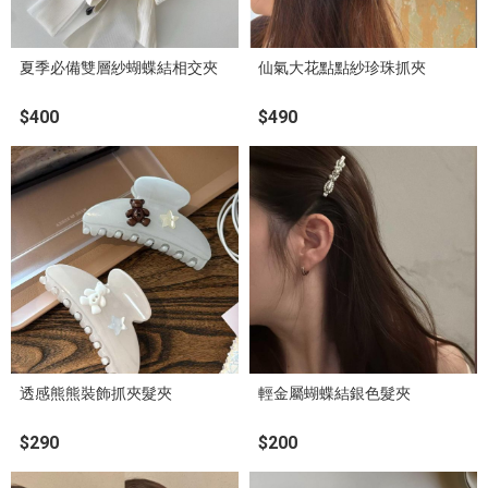
夏季必備雙層紗蝴蝶結相交夾
仙氣大花點點紗珍珠抓夾
$400
$490
透感熊熊裝飾抓夾髮夾
輕金屬蝴蝶結銀色髮夾
$290
$200