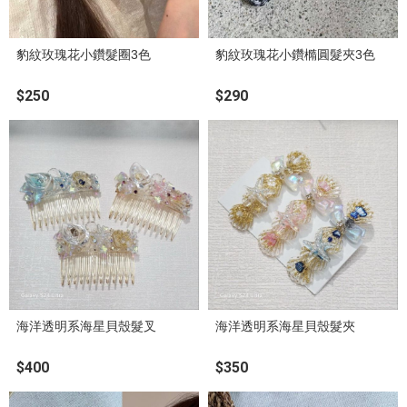
豹紋玫瑰花小鑽髮圈3色
豹紋玫瑰花小鑽橢圓髮夾3色
$250
$290
海洋透明系海星貝殼髮叉
海洋透明系海星貝殼髮夾
$400
$350