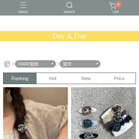
0
menu
search
cart
Day & Day
HAIR/髮飾
髮夾
Ranking
Hot
New
Price